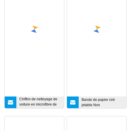
Chiffon de nettoyage de
Bande de papier ciré
voiture en microfibre de
jetable Non
serviette en microfibre
super absorbante pour
voiture OEM Hot Sale