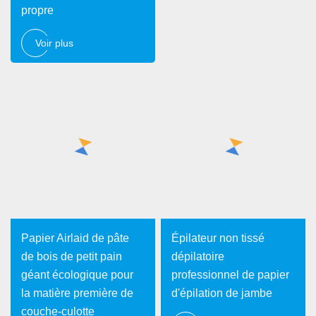
propre
Voir plus
Papier Airlaid de pâte
Épilateur non tissé
de bois de petit pain
dépilatoire
géant écologique pour
professionnel de papier
la matière première de
d'épilation de jambe
couche-culotte