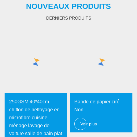
NOUVEAUX PRODUITS
DERNIERS PRODUITS
250GSM 40*40cm
Bande de papier ciré
chiffon de nettoyage en
Non
microfibre cuisine
Voir plus
ménage lavage de
voiture salle de bain plat