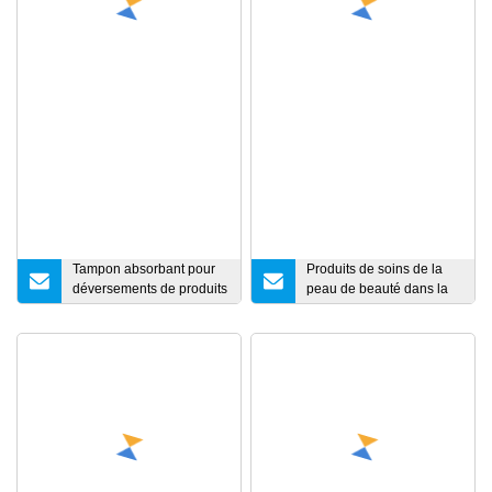
Tampon absorbant pour
Produits de soins de la
déversements de produits
peau de beauté dans la
chimiques dangereux
machine de scellage de
remplissage de paquets
de tubes