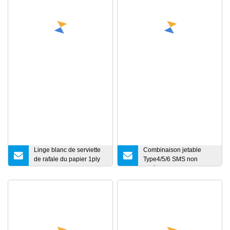
Linge blanc de serviette
Combinaison jetable
de rafale du papier 1ply
Type4/5/6 SMS non
d'Airlaid comme le tissu
tissés, bandes
comme le papier de soie
thermoscellées,
de serviettes
vêtements de protection,
FR1073