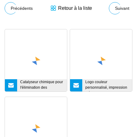
Retour à la liste
Précédents
Suivant
Catalyseur chimique pour
Logo couleur
l'élimination des
personnalisé, impression
chlorures, agent de
d'écran en soie, tissu de
déchloration, sorbant HCl,
lunettes en microfibre
adsorbant Kh406
avec Logo en relief pour
lentilles